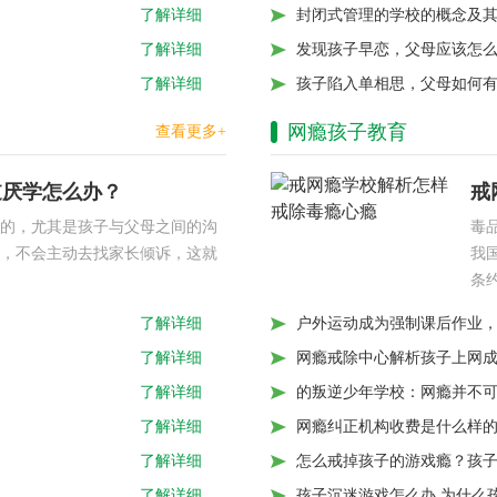
封闭式管理的学校的概念及
了解详细
发现孩子早恋，父母应该怎
了解详细
孩子陷入单相思，父母如何
了解详细
网瘾孩子教育
查看更多+
逆厌学怎么办？
戒
的，尤其是孩子与父母之间的沟
毒
，不会主动去找家长倾诉，这就
我
条
户外运动成为强制课后作业
了解详细
网瘾戒除中心解析孩子上网成
了解详细
的叛逆少年学校：网瘾并不
了解详细
网瘾纠正机构收费是什么样
了解详细
怎么戒掉孩子的游戏瘾？孩
了解详细
孩子沉迷游戏怎么办 为什么
了解详细