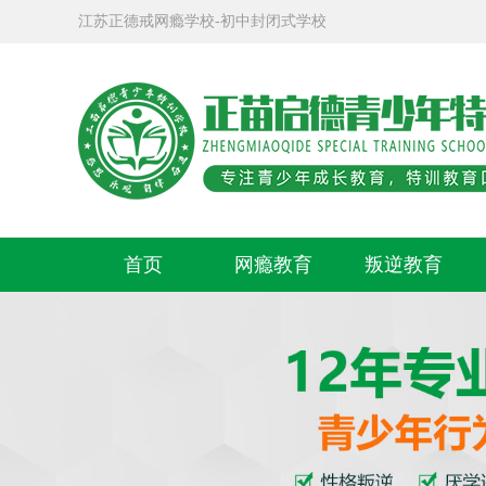
江苏正德戒网瘾学校-初中封闭式学校
首页
网瘾教育
叛逆教育