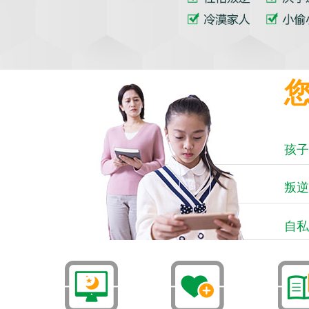
孩子
叛逆
自私