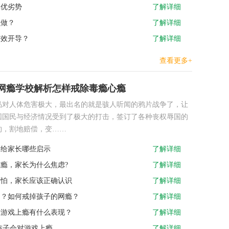
其优劣势
了解详细
么做？
了解详细
有效开导？
了解详细
查看更多+
网瘾学校解析怎样戒除毒瘾心瘾
品对人体危害极大，最出名的就是骇人听闻的鸦片战争了，让
国国民与经济情况受到了极大的打击，签订了各种丧权辱国的
约，割地赔偿，变……
，给家长哪些启示
了解详细
瘾，家长为什么焦虑?
了解详细
可怕，家长应该正确认识
了解详细
的？如何戒掉孩子的网瘾？
了解详细
子游戏上瘾有什么表现？
了解详细
孩子会对游戏上瘾
了解详细