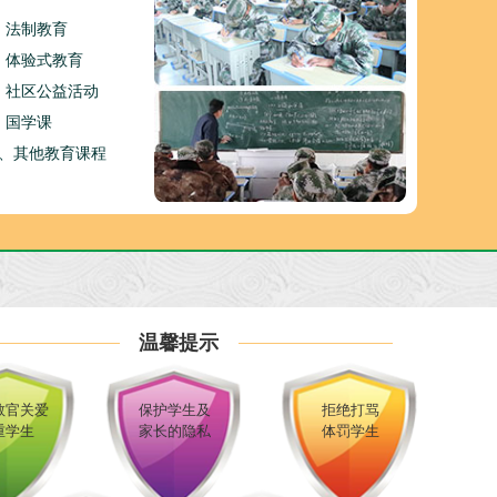
、法制教育
、体验式教育
、社区公益活动
、国学课
0、其他教育课程
温馨提示
教官关爱
保护学生及
拒绝打骂
重学生
家长的隐私
体罚学生