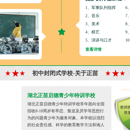
1、军事队列指挥
6
2、音乐
7
3、美术
8
4、棋艺
9
5、演讲与口才
1
查看详情
初中封闭式学校-关于正苗
湖北正苗启德青少年特训学校
湖北正苗启德青少年特训学校常年面向全国
教师
招收8-18周岁有早恋、叛逆及厌学等思想行
尊
为的问题青少年为服务对象。本学校以强烈
的社会责任感、科学的教育教学方法和诲人