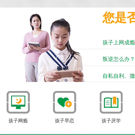
您是
孩子上网成瘾
叛逆怎么办？
自私自利、撒
孩子网瘾
孩子早恋
孩子厌学